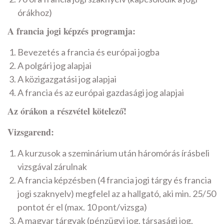
órákhoz)
A francia jogi képzés programja:
Bevezetés a francia és európai jogba
A polgári jog alapjai
A közigazgatási jog alapjai
A francia és az európai gazdasági jog alapjai
Az órákon a részvétel kötelező!
Vizsgarend:
A kurzusok a szeminárium után háromórás írásbeli
vizsgával zárulnak
A francia képzésben (4 francia jogi tárgy és francia
jogi szaknyelv) megfelel az a hallgató, aki min. 25/50
pontot ér el (max. 10 pont/vizsga)
A magyar tárgyak (pénzügyi jog, társasági jog,