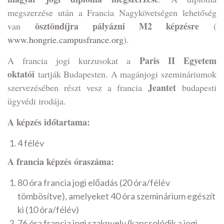
megszerzése után a Francia Nagykövetségen lehetőség
ösztöndíjra pályázni M2 képzésre
van
(
www.hongrie.campusfrance.org
).
Paris II Egyetem
A francia jogi kurzusokat a
oktatói
tartják Budapesten. A magánjogi szemináriumok
Jeantet
szervezésében részt vesz a francia
budapesti
ügyvédi irodája.
A képzés időtartama:
4 félév
A francia képzés óraszáma:
80 óra francia jogi előadás (20 óra/félév
tömbösítve), amelyeket 40 óra szeminárium egészít
ki (10 óra/félév)
76 óra francia jogi szaknyelv (kapcsolódik a jogi