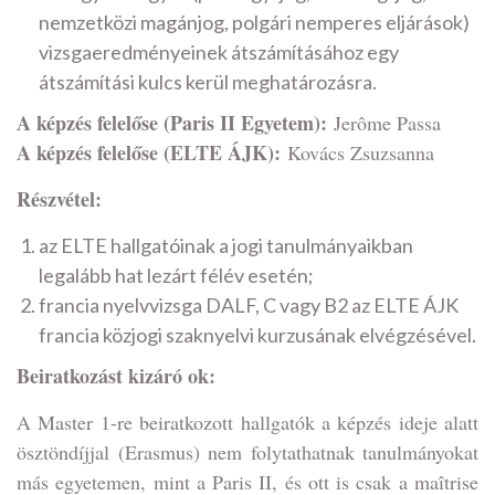
nemzetközi magánjog, polgári nemperes eljárások)
vizsgaeredményeinek átszámításához egy
átszámítási kulcs kerül meghatározásra.
A képzés felelőse (Paris II Egyetem):
Jerôme Passa
A képzés felelőse (ELTE ÁJK):
Kovács Zsuzsanna
Részvétel:
az ELTE hallgatóinak a jogi tanulmányaikban
legalább hat lezárt félév esetén;
francia nyelvvizsga DALF, C vagy B2 az ELTE ÁJK
francia közjogi szaknyelvi kurzusának elvégzésével.
Beiratkozást kizáró ok:
A Master 1-re beiratkozott hallgatók a képzés ideje alatt
ösztöndíjjal (Erasmus) nem folytathatnak tanulmányokat
más egyetemen, mint a Paris II, és ott is csak a maîtrise