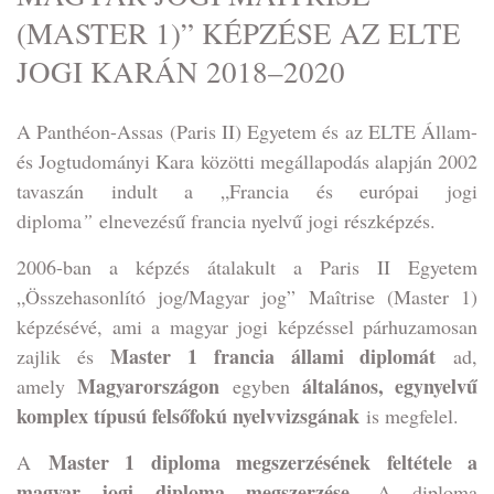
(MASTER 1)” KÉPZÉSE AZ ELTE
JOGI KARÁN 2018–2020
A Panthéon-Assas (Paris II) Egyetem és az ELTE Állam-
és Jogtudományi Kara közötti megállapodás alapján 2002
tavaszán indult a „Francia és európai jogi
diploma
”
elnevezésű francia nyelvű jogi részképzés.
2006-ban a képzés átalakult a Paris II Egyetem
„Összehasonlító jog/Magyar jog” Maîtrise (Master 1)
képzésévé, ami a magyar jogi képzéssel párhuzamosan
Master 1 francia állami diplomát
zajlik és
ad,
Magyarországon
általános, egynyelvű
amely
egyben
komplex típusú felsőfokú nyelvvizsgának
is megfelel.
Master 1 diploma megszerzésének feltétele a
A
magyar jogi diploma megszerzése
. A diploma