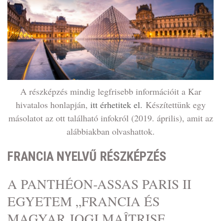
A részképzés mindig legfrisebb információit a Kar
hivatalos honlapján,
itt érhetitek el.
Készítettünk egy
másolatot az ott található infokról (2019. április), amit az
alábbiakban olvashattok.
FRANCIA NYELVŰ RÉSZKÉPZÉS
A PANTHÉON-ASSAS PARIS II
EGYETEM „FRANCIA ÉS
MAGYAR JOGI MAÎTRISE