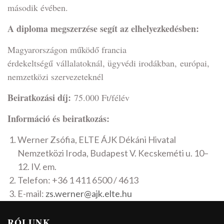
második évében.
A diploma megszerzése segít az elhelyezkedésben:
Magyarországon működő francia
érdekeltségű vállalatoknál, ügyvédi irodákban, európai,
nemzetközi szervezeteknél
Beiratkozási díj:
75.000 Ft/félév
Információ és beiratkozás:
Werner Zsófia, ELTE ÁJK Dékáni Hivatal
Nemzetközi Iroda, Budapest V. Kecskeméti u. 10–
12. IV. em.
Telefon: +36 1 411 6500 / 4613
E-mail:
zs.werner@ajk.elte.hu
RÓLUNK