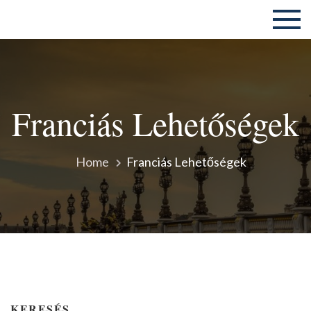
Skip
ELTE ÁJK Frankofón Diákkör
to
content
Franciás Lehetőségek
Home
Franciás Lehetőségek
KERESÉS