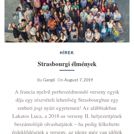
HÍREK
Strasbourgi élmények
By
Gergő
On
August 7, 2019
A francia nyelvű perbeszédmondó verseny egyik
díja egy részvételi lehetőség Strasbourgban egy
emberi jogi nyári egyetemen! Az alábbiakban
Lakatos Luca, a 2018-as verseny II. helyezettjének
beszámolóját olvashatjátok – ha pedig felkeltette
érdeklődésetek a verseny, az ideire még van időtök