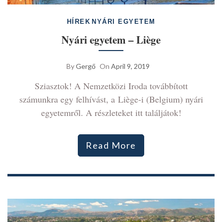
HÍREK
NYÁRI EGYETEM
Nyári egyetem – Liège
By
Gergő
On
April 9, 2019
Sziasztok! A Nemzetközi Iroda továbbított
számunkra egy felhívást, a Liège-i (Belgium) nyári
egyetemről. A részleteket itt találjátok!
Read More