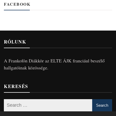
FACEBOOK
RÓLUNK
A Frankofón Diákkör az ELTE ÁJK franciául beszélő
hallgatóinak közössége.
KERESÉS