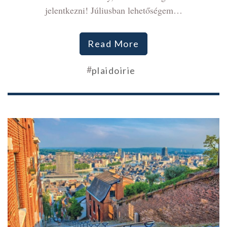
jelentkezni! Júliusban lehetőségem…
Read More
#
plaidoirie