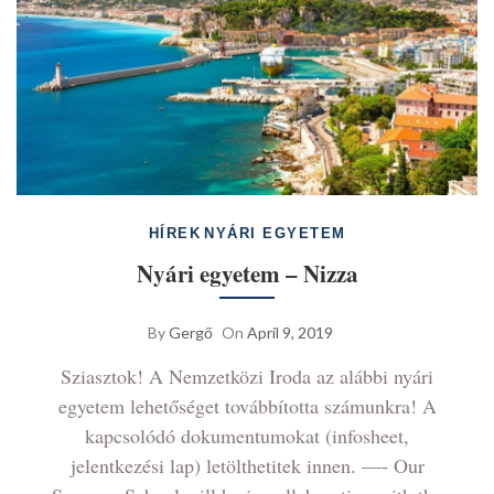
HÍREK
NYÁRI EGYETEM
Nyári egyetem – Nizza
By
Gergő
On
April 9, 2019
Sziasztok! A Nemzetközi Iroda az alábbi nyári
egyetem lehetőséget továbbította számunkra! A
kapcsolódó dokumentumokat (infosheet,
jelentkezési lap) letölthetitek innen. —- Our