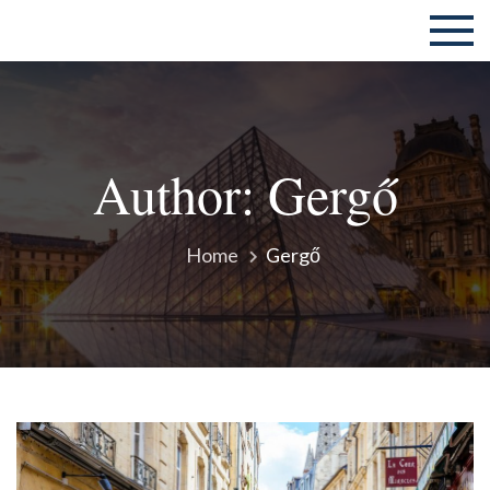
Skip
ELTE ÁJK Frankofón Diákkör
to
content
Author:
Gergő
Home
Gergő