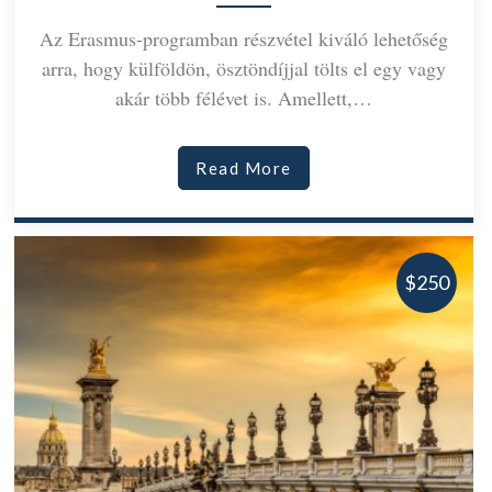
Az Erasmus-programban részvétel kiváló lehetőség
arra, hogy külföldön, ösztöndíjjal tölts el egy vagy
akár több félévet is. Amellett,…
Read More
$250