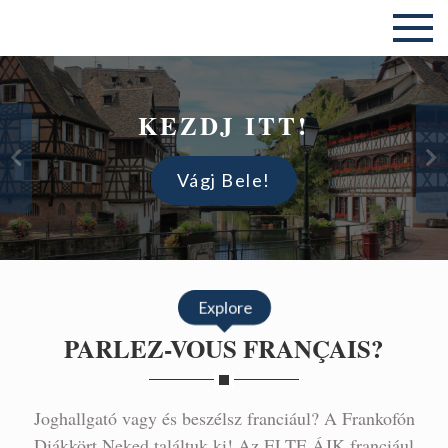
Skip
ELTE ÁJK Frankofón Diákkör
to
content
RÓLUNK
PLAIDOIRIE
KEZDJ ITT!
Ismerj Meg Minket!
Tudj Meg Többet!
Vágj Bele!
Explore
PARLEZ-VOUS FRANÇAIS?
Joghallgató vagy és beszélsz franciául? A Frankofón
Diákkört Neked találtuk ki! Az ELTE ÁJK franciául